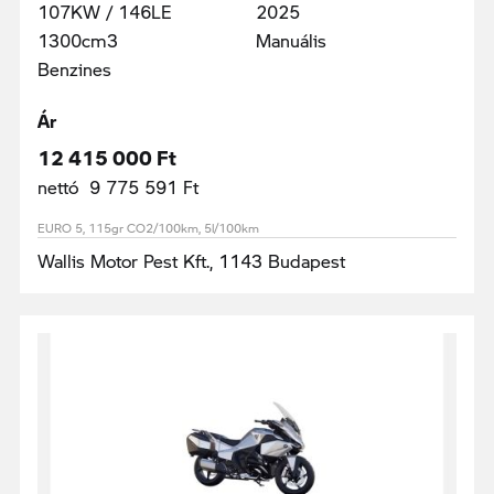
107KW / 146LE
2025
1300cm3
Manuális
Benzines
Ár
12 415 000 Ft
nettó 9 775 591 Ft
EURO 5, 115gr CO2/100km, 5l/100km
Wallis Motor Pest Kft., 1143 Budapest