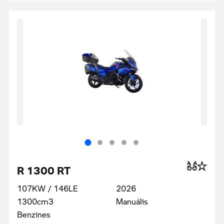
R 1300 RT
107KW / 146LE
2026
1300cm3
Manuális
Benzines