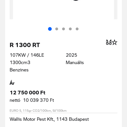
R 1300 RT
107KW / 146LE
2025
1300cm3
Manuális
Benzines
Ár
12 750 000 Ft
nettó 10 039 370 Ft
EURO 5, 115gr CO2/100km, 5l/100km
Wallis Motor Pest Kft., 1143 Budapest