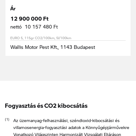
Ár
12 900 000 Ft
nettó 10 157 480 Ft
EURO 5, 115gr CO2/100km, 5l/100km
Wallis Motor Pest Kft., 1143 Budapest
Fogyasztás és CO2 kibocsátás
Az üzemanyag-felhasználási, széndioxid-kibocsátási és
villamosenergia-fogyasztási adatok a Könnyűgépjárművekre
Vonatkozó Világszinten Harmonizált Vizsgálati Eljáráson