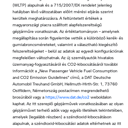
(WLTP) alapulnak és a 715/2007/EK rendelet jelenleg
hatályban lévő változatában előírt mérési eljárás szerint
kerültek meghatározásra. A feltüntetett értékek a
magyarországi piacra szállított alapfelszereltségű
gépjárműre vonatkoznak. Az értéktartományon – amelynek
megállapítása során figyelembe vették a különböző kerék- és
gumiabroncsméreteket, valamint a választható kiegészítő
felszereltségeket – belül az adatok az egyedi konfigurációnak
megfelelően változhatnak. Az új személyautók hivatalos
üzemanyag-fogyasztásáról és CO2-kibocsátásáról további
információt a „New Passenger Vehicle Fuel Consumption
and CO2 Emission Guidelines” című, a DAT Deutsche
Automobil Treuhand GmbH, Hellmuth-Hirth-Str. 1, 73760
Ostfildern, Németország postacímen megrendelhető
brosúrából vagy a
https://www.dat.de/co2
weboldalon
kaphat. Az itt szereplő gépjárművek vonatkozásában az olyan
gépjárművet terhelő adók vagy egyéb illetékek tekintetében,
amelyek (legalább részben) a széndioxid-kibocsátáson
alapulnak, a széndioxid-kibocsátási adatok eltérhetnek az itt