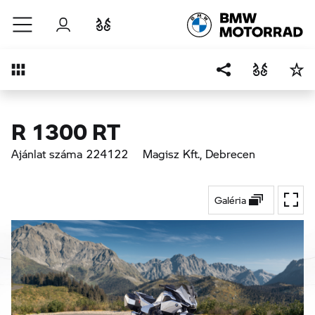
Ugrás a főtartalomra
Bejelentkezés
Összehasonlítás
Áttekintés
R 1300 RT
Ajánlat száma 224122
Magisz Kft.
, Debrecen
Galéria
Váltá