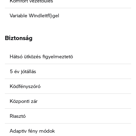
Komfort vezetöülés
Variable Windleitfl}gel
Biztonság
Hátsó ütközés figyelmeztetö
5 év jótállás
Ködfényszóró
Központi zár
Riasztó
Adaptiv fény módok