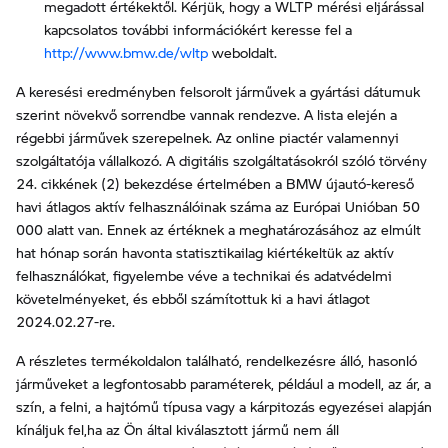
megadott értékektől. Kérjük, hogy a WLTP mérési eljárással
kapcsolatos további információkért keresse fel a
http://www.bmw.de/wltp
weboldalt.
A keresési eredményben felsorolt járművek a gyártási dátumuk
szerint növekvő sorrendbe vannak rendezve. A lista elején a
régebbi járművek szerepelnek. Az online piactér valamennyi
szolgáltatója vállalkozó. A digitális szolgáltatásokról szóló törvény
24. cikkének (2) bekezdése értelmében a BMW újautó-kereső
havi átlagos aktív felhasználóinak száma az Európai Unióban 50
000 alatt van. Ennek az értéknek a meghatározásához az elmúlt
hat hónap során havonta statisztikailag kiértékeltük az aktív
felhasználókat, figyelembe véve a technikai és adatvédelmi
követelményeket, és ebből számítottuk ki a havi átlagot
2024.02.27-re.
A részletes termékoldalon található, rendelkezésre álló, hasonló
járműveket a legfontosabb paraméterek, például a modell, az ár, a
szín, a felni, a hajtómű típusa vagy a kárpitozás egyezései alapján
kínáljuk fel,ha az Ön által kiválasztott jármű nem áll