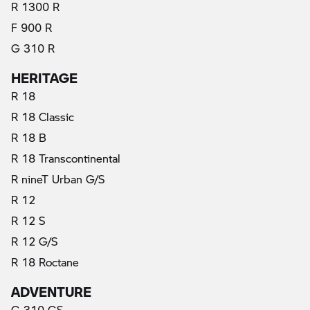
R 1300 R
F 900 R
G 310 R
HERITAGE
R 18
R 18 Classic
R 18 B
R 18 Transcontinental
R nineT Urban G/S
R 12
R 12 S
R 12 G/S
R 18 Roctane
ADVENTURE
G 310 GS