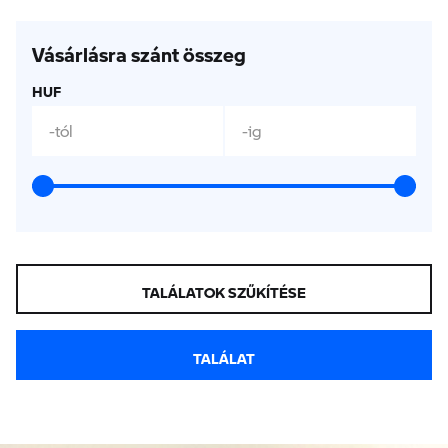
Vásárlásra szánt összeg
HUF
-tól
-ig
TALÁLATOK SZŰKÍTÉSE
TALÁLAT