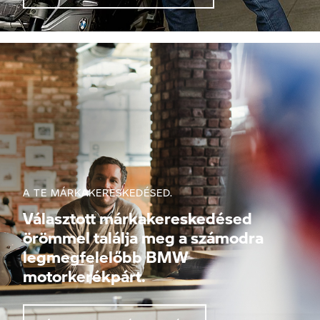
A TE MÁRKAKERESKEDÉSED.
Választott márkakereskedésed
örömmel találja meg a számodra
legmegfelelőbb BMW
motorkerékpárt.