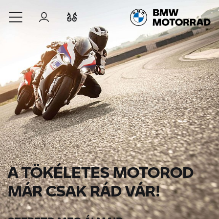
Ugrás a főtartalomra
Bejelentkezés
Összehasonlítás
A TÖKÉLETES MOTOROD
MÁR CSAK RÁD VÁR!
SZEREZD MEG ÁLMAID