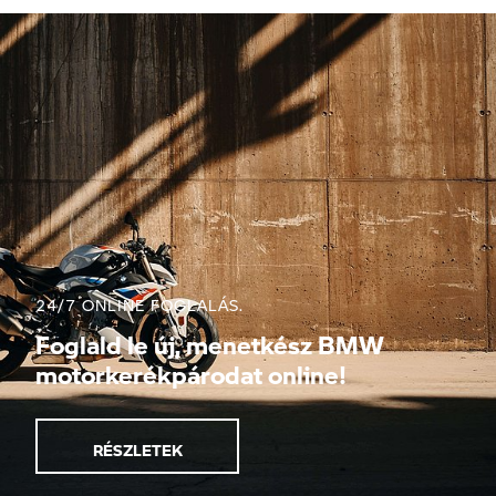
24/7 ONLINE FOGLALÁS.
Foglald le új, menetkész BMW
motorkerékpárodat online!
RÉSZLETEK