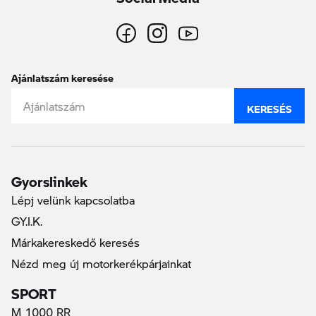
Ajánlatszám keresése
KERESÉS
Gyorslinkek
Lépj velünk kapcsolatba
GY.I.K.
Márkakereskedő keresés
Nézd meg új motorkerékpárjainkat
SPORT
M 1000 RR