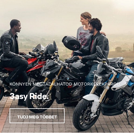
KÖNNYEN MEGTALÁLHATOD MOTORKERÉKPÁROD.
3asy Ride.
TUDJ MEG TÖBBET