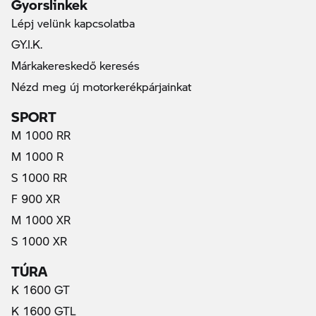
Gyorslinkek
Lépj velünk kapcsolatba
GY.I.K.
Márkakereskedő keresés
Nézd meg új motorkerékpárjainkat
SPORT
M 1000 RR
M 1000 R
S 1000 RR
F 900 XR
M 1000 XR
S 1000 XR
TÚRA
K 1600 GT
(aktuális)
K 1600 GTL