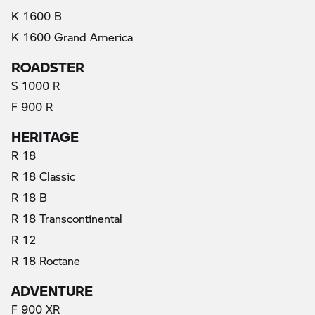
K 1600 B
K 1600 Grand America
ROADSTER
S 1000 R
F 900 R
HERITAGE
R 18
R 18 Classic
R 18 B
R 18 Transcontinental
R 12
R 18 Roctane
ADVENTURE
F 900 XR