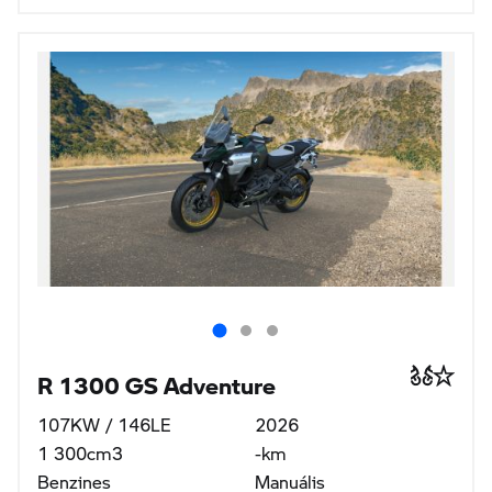
R 1300 GS Adventure
107KW / 146LE
2026
1 300cm3
-km
Benzines
Manuális
Ár
12 639 800 Ft
nettó 9 952 598 Ft
EURO 5, 115gr CO2/100km, 5l/100km