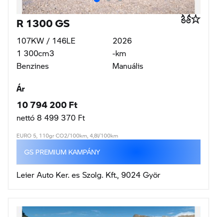
R 1300 GS
107KW / 146LE
2026
1 300cm3
-km
Benzines
Manuális
Ár
10 794 200 Ft
nettó 8 499 370 Ft
EURO 5, 110gr CO2/100km, 4,8l/100km
GS PREMIUM KAMPÁNY
Leier Auto Ker. es Szolg. Kft., 9024 Györ