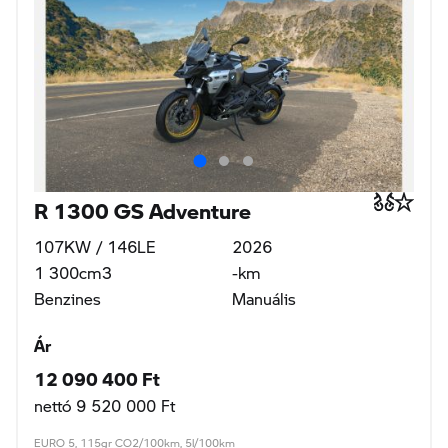
R 1300 GS Adventure
107KW / 146LE
2026
1 300cm3
-km
Benzines
Manuális
Ár
12 090 400 Ft
nettó 9 520 000 Ft
EURO 5, 115gr CO2/100km, 5l/100km