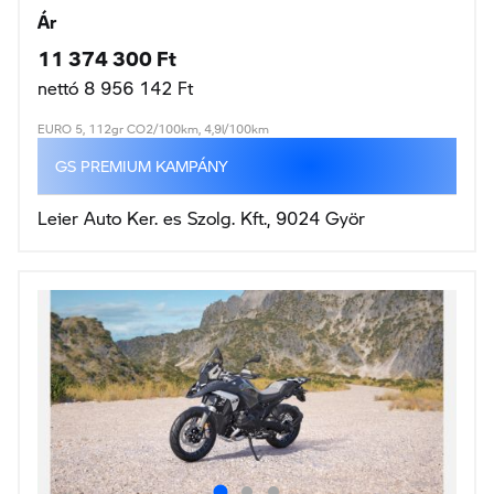
Ár
11 374 300 Ft
nettó 8 956 142 Ft
EURO 5, 112gr CO2/100km, 4,9l/100km
GS PREMIUM KAMPÁNY
Leier Auto Ker. es Szolg. Kft., 9024 Györ