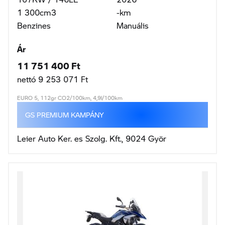
107KW / 146LE
2026
1 300cm3
-km
Benzines
Manuális
Ár
11 450 000 Ft
nettó 9 015 748 Ft
EURO 5, 110gr CO2/100km, 4,8l/100km
GS PREMIUM KAMPÁNY
Wallis Motor Pest Kft., 1143 Budapest