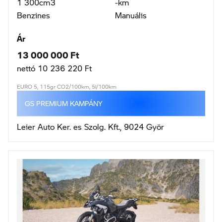
R 1300 GS
107KW / 146LE
2026
1 300cm3
-km
Benzines
Manuális
Ár
11 560 800 Ft
nettó 9 102 992 Ft
EURO 5, 112gr CO2/100km, 4,9l/100km
GS PREMIUM KAMPÁNY
Leier Auto Ker. es Szolg. Kft., 9024 Györ