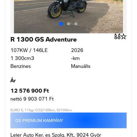
R 1300 GS Adventure
107KW / 146LE
2026
1 300cm3
-km
Benzines
Manuális
Ár
12 576 900 Ft
nettó 9 903 071 Ft
EURO 5, 115gr CO2/100km, 5l/100km
GS PREMIUM KAMPÁNY
Leier Auto Ker. es Szolg. Kft., 9024 Györ