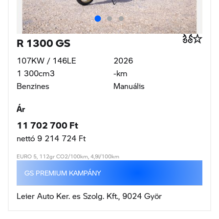
R 1300 GS
107KW / 146LE
2026
1 300cm3
-km
Benzines
Manuális
Ár
11 702 700 Ft
nettó 9 214 724 Ft
EURO 5, 112gr CO2/100km, 4,9l/100km
GS PREMIUM KAMPÁNY
Leier Auto Ker. es Szolg. Kft., 9024 Györ