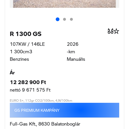
R 1300 GS
107KW / 146LE
2026
1 300cm3
-km
Benzines
Manuális
Ár
12 282 900 Ft
nettó 9 671 575 Ft
EURO 5+, 112gr CO2/100km, 4,9l/100km
GS PREMIUM KAMPÁNY
Full-Gas Kft., 8630 Balatonboglár