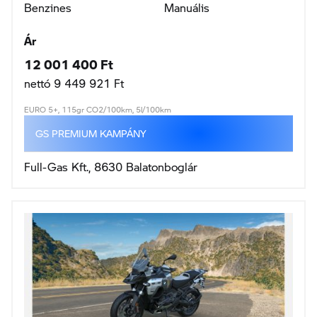
R 1300 GS Adventure
107KW / 146LE
2026
1 300cm3
-km
Benzines
Manuális
Ár
12 017 600 Ft
nettó 9 462 677 Ft