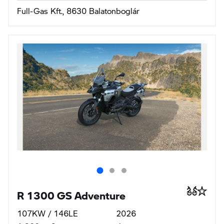
1 300cm3
-km
Benzines
Manuális
Ár
13 000 000 Ft
nettó 10 236 220 Ft
EURO 5, 115gr CO2/100km, 5l/100km
GS PREMIUM KAMPÁNY
Leier Auto Ker. es Szolg. Kft., 9024 Györ