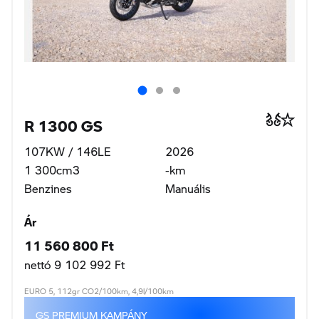
R 1300 GS
107KW / 146LE
2026
1 300cm3
-km
Benzines
Manuális
Ár