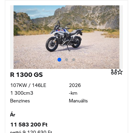
R 1300 GS
107KW / 146LE
2026
1 300cm3
-km
Benzines
Manuális
Ár
11 583 200 Ft
nettó 9 120 630 Ft