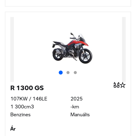
Wallis Motor Pest Kft., 1143 Budapest
R 1300 GS Adventure
107KW / 146LE
2026
1 300cm3
-km
Benzines
Manuális