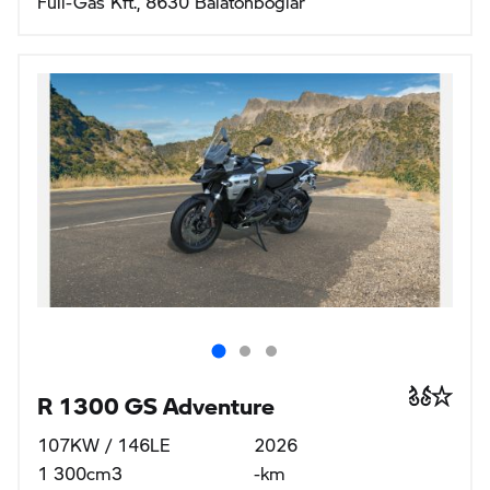
R 1300 GS Adventure
107KW / 146LE
2026
1 300cm3
-km
Benzines
Manuális
Ár
12 001 400 Ft
nettó 9 449 921 Ft
EURO 5+, 115gr CO2/100km, 5l/100km
GS PREMIUM KAMPÁNY
Full-Gas Kft., 8630 Balatonboglár