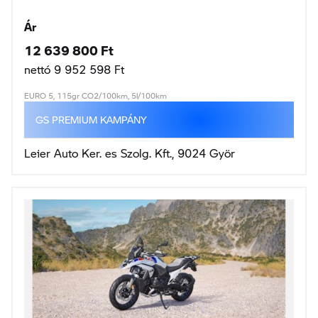
GS PREMIUM KAMPÁNY
Leier Auto Ker. es Szolg. Kft., 9024 Györ
R 1300 GS
107KW / 146LE
2026
1 300cm3
-km