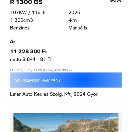
107KW / 146LE
2026
1 300cm3
-km
Benzines
Manuális
Ár
11 228 300 Ft
nettó 8 841 181 Ft
EURO 5, 112gr CO2/100km, 4,9l/100km
GS PREMIUM KAMPÁNY
Leier Auto Ker. es Szolg. Kft., 9024 Györ