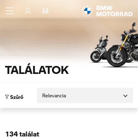
Ugrás a főtartalomra
Bejelentkezés
Összehasonlítás
TALÁLATOK
Rendezés
Szűrő
134 találat