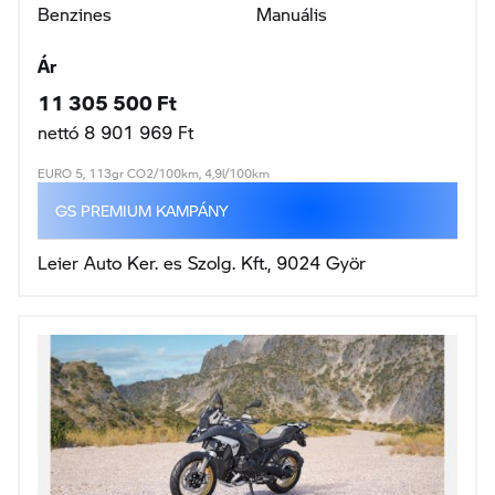
Benzines
Manuális
Ár
11 305 500 Ft
nettó 8 901 969 Ft
EURO 5, 113gr CO2/100km, 4,9l/100km
GS PREMIUM KAMPÁNY
Leier Auto Ker. es Szolg. Kft., 9024 Györ