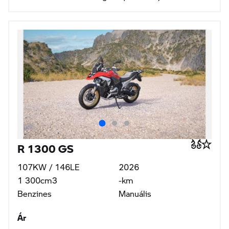
R 1300 GS
107KW / 146LE
2026
1 300cm3
-km
Benzines
Manuális
Ár