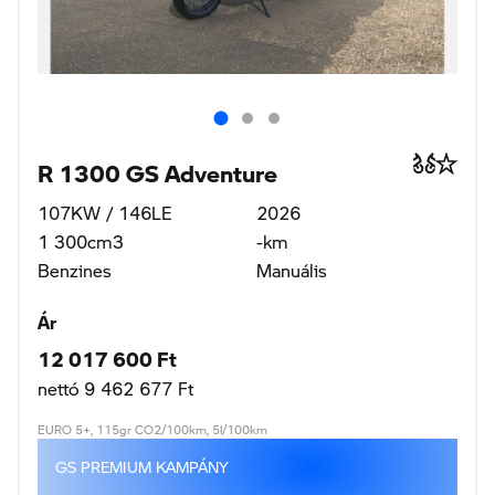
EURO 5+, 115gr CO2/100km, 5l/100km
GS PREMIUM KAMPÁNY
Full-Gas Kft., 8630 Balatonboglár
R 1300 GS Adventure
107KW / 146LE
2026