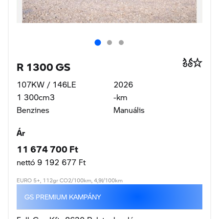
Benzines
Manuális
Ár
11 674 700 Ft
nettó 9 192 677 Ft
EURO 5+, 112gr CO2/100km, 4,9l/100km
GS PREMIUM KAMPÁNY
Full-Gas Kft., 8630 Balatonboglár