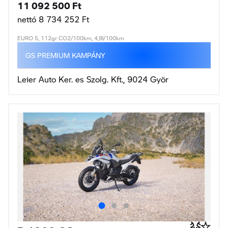
11 092 500 Ft
nettó 8 734 252 Ft
EURO 5, 112gr CO2/100km, 4,9l/100km
GS PREMIUM KAMPÁNY
Leier Auto Ker. es Szolg. Kft., 9024 Györ
R 1300 GS