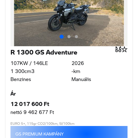
R 1300 GS Adventure
107KW / 146LE
2026
1 300cm3
-km
Benzines
Manuális
Ár
12 017 600 Ft
nettó 9 462 677 Ft
EURO 5+, 115gr CO2/100km, 5l/100km
GS PREMIUM KAMPÁNY