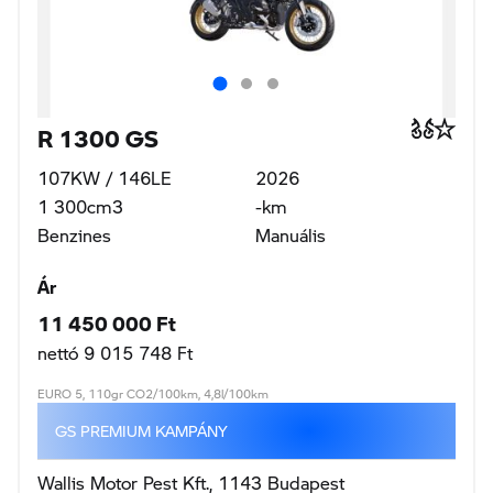
R 1300 GS
107KW / 146LE
2025
1 300cm3
-km
Benzines
Manuális
Ár
9 000 000 Ft
nettó 7 086 614 Ft
EURO 5, 110gr CO2/100km, 4,8l/100km
GS PREMIUM KAMPÁNY