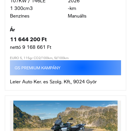
107KW / 146LE
2026
1 300cm3
-km
Benzines
Manuális
Ár
11 644 200 Ft
nettó 9 168 661 Ft
EURO 5, 115gr CO2/100km, 5l/100km
GS PREMIUM KAMPÁNY
Leier Auto Ker. es Szolg. Kft., 9024 Györ