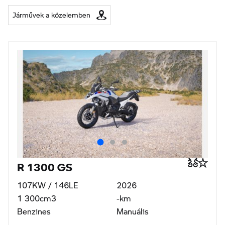
Járművek a közelemben
R 1300 GS
107KW / 146LE
2026
1 300cm3
-km
Benzines
Manuális