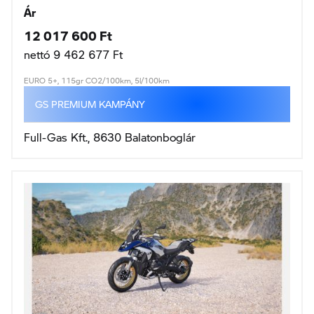
Ár
12 017 600 Ft
nettó 9 462 677 Ft
EURO 5+, 115gr CO2/100km, 5l/100km
GS PREMIUM KAMPÁNY
Full-Gas Kft., 8630 Balatonboglár