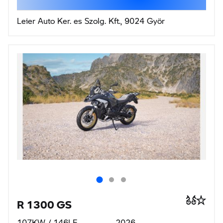
11 751 400 Ft
nettó 9 253 071 Ft
EURO 5, 112gr CO2/100km, 4,9l/100km
GS PREMIUM KAMPÁNY
Leier Auto Ker. es Szolg. Kft., 9024 Györ
R 1300 GS