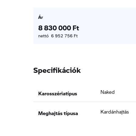
Ár
8 830 000 Ft
nettó 6 952 756 Ft
Specifikációk
Karosszériatípus
Naked
Meghajtás típusa
Kardánhajtás