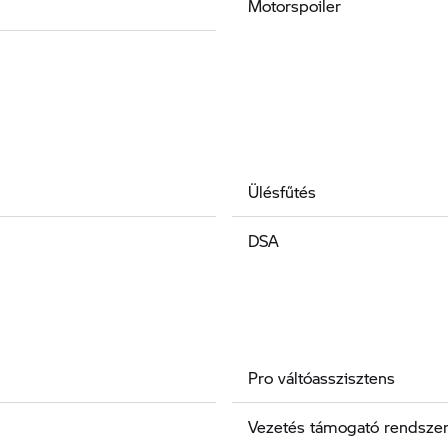
Motorspoiler
Ülésfűtés
DSA
Pro váltóasszisztens
Vezetés támogató rendsze