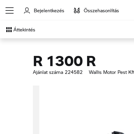
Ugrás a főtartalomra
Bejelentkezés
Összehasonlítás
Áttekintés
R 1300 R
Ajánlat száma 224582
Wallis Motor Pest Kft