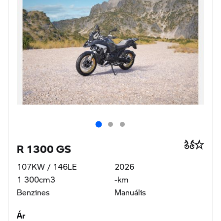
R 1300 GS
107KW / 146LE
2026
1 300cm3
-km
Benzines
Manuális
Ár