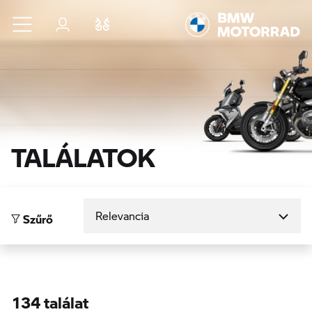
Ugrás a főtartalomra
Bejelentkezés
Összehasonlítás
TALÁLATOK
Rendezés
Szűrő
134 találat