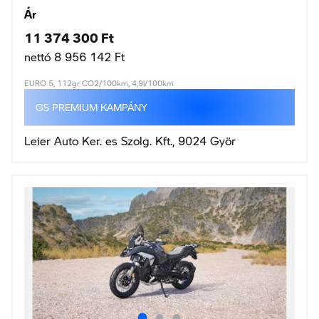
Ár
11 374 300 Ft
nettó 8 956 142 Ft
EURO 5, 112gr CO2/100km, 4,9l/100km
GS PREMIUM KAMPÁNY
Leier Auto Ker. es Szolg. Kft., 9024 Györ