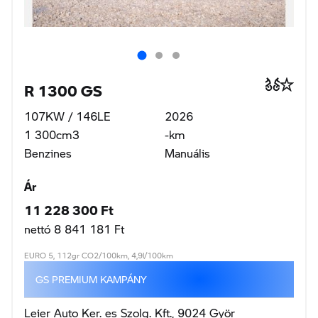
R 1300 GS
107KW / 146LE
2026
1 300cm3
-km
Benzines
Manuális
Ár
11 228 300 Ft
nettó 8 841 181 Ft
EURO 5, 112gr CO2/100km, 4,9l/100km
GS PREMIUM KAMPÁNY
Leier Auto Ker. es Szolg. Kft., 9024 Györ