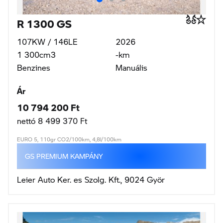
R 1300 GS
107KW / 146LE
2026
1 300cm3
-km
Benzines
Manuális
Ár
10 794 200 Ft
nettó 8 499 370 Ft
EURO 5, 110gr CO2/100km, 4,8l/100km
GS PREMIUM KAMPÁNY
Leier Auto Ker. es Szolg. Kft., 9024 Györ