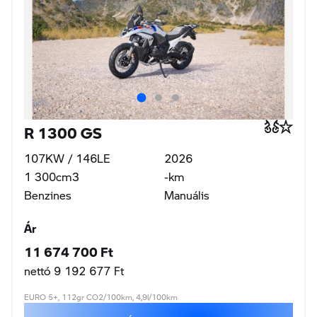
R 1300 GS
107KW / 146LE
2026
1 300cm3
-km
Benzines
Manuális
Ár
11 674 700 Ft
nettó 9 192 677 Ft
EURO 5+, 112gr CO2/100km, 4,9l/100km