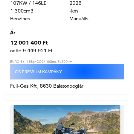
107KW / 146LE
2026
1 300cm3
-km
Benzines
Manuális
Ár
12 001 400 Ft
nettó 9 449 921 Ft
EURO 5+, 115gr CO2/100km, 5l/100km
GS PREMIUM KAMPÁNY
Full-Gas Kft., 8630 Balatonboglár