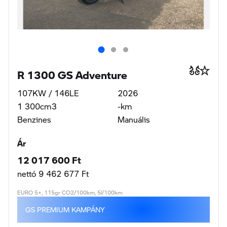
R 1300 GS Adventure
107KW / 146LE
2026
1 300cm3
-km
Benzines
Manuális
Ár
12 017 600 Ft
nettó 9 462 677 Ft
EURO 5+, 115gr CO2/100km, 5l/100km
GS PREMIUM KAMPÁNY