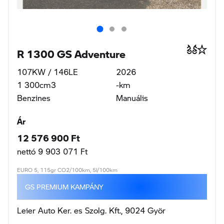
R 1300 GS Adventure
107KW / 146LE
2026
1 300cm3
-km
Benzines
Manuális
Ár
12 576 900 Ft
nettó 9 903 071 Ft
EURO 5, 115gr CO2/100km, 5l/100km
GS PREMIUM KAMPÁNY
Leier Auto Ker. es Szolg. Kft., 9024 Györ