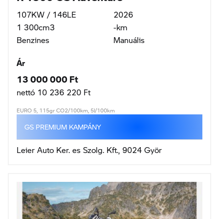
107KW / 146LE
2026
1 300cm3
-km
Benzines
Manuális
Ár
13 000 000 Ft
nettó 10 236 220 Ft
EURO 5, 115gr CO2/100km, 5l/100km
GS PREMIUM KAMPÁNY
Leier Auto Ker. es Szolg. Kft., 9024 Györ