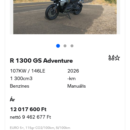
R 1300 GS Adventure
107KW / 146LE
2026
1 300cm3
-km
Benzines
Manuális
Ár
12 017 600 Ft
nettó 9 462 677 Ft
EURO 5+, 115gr CO2/100km, 5l/100km