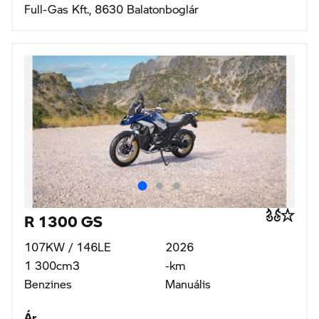
Full-Gas Kft., 8630 Balatonboglár
R 1300 GS
107KW / 146LE
2026
1 300cm3
-km
Benzines
Manuális
Ár