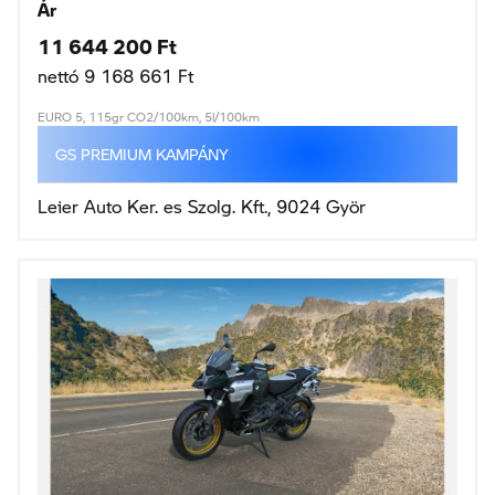
Ár
11 644 200 Ft
nettó 9 168 661 Ft
EURO 5, 115gr CO2/100km, 5l/100km
GS PREMIUM KAMPÁNY
Leier Auto Ker. es Szolg. Kft., 9024 Györ