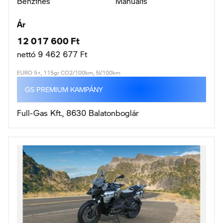
Benzines
Manuális
Ár
12 017 600 Ft
nettó 9 462 677 Ft
EURO 5+, 115gr CO2/100km, 5l/100km
GS PREMIUM KAMPÁNY
Full-Gas Kft., 8630 Balatonboglár