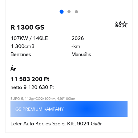
R 1300 GS
107KW / 146LE
2026
1 300cm3
-km
Benzines
Manuális
Ár
11 583 200 Ft
nettó 9 120 630 Ft
EURO 5, 112gr CO2/100km, 4,9l/100km
GS PREMIUM KAMPÁNY
Leier Auto Ker. es Szolg. Kft., 9024 Györ