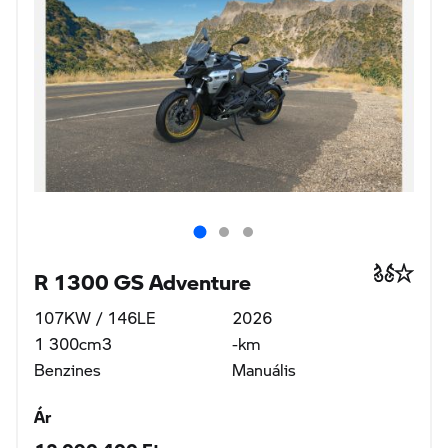
R 1300 GS Adventure
107KW / 146LE
2026
1 300cm3
-km
Benzines
Manuális
Ár
12 090 400 Ft