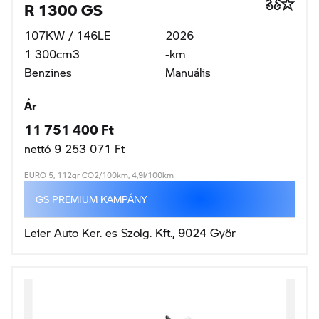
R 1300 GS
107KW / 146LE
2026
1 300cm3
-km
Benzines
Manuális
Ár
11 751 400 Ft
nettó 9 253 071 Ft
EURO 5, 112gr CO2/100km, 4,9l/100km
GS PREMIUM KAMPÁNY
Leier Auto Ker. es Szolg. Kft., 9024 Györ