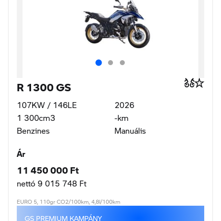
R 1300 GS
107KW / 146LE
2026
1 300cm3
-km
Benzines
Manuális
Ár
11 450 000 Ft
nettó 9 015 748 Ft
EURO 5, 110gr CO2/100km, 4,8l/100km
GS PREMIUM KAMPÁNY