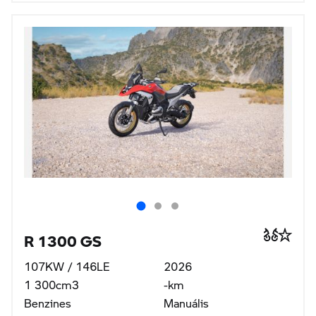
R 1300 GS
107KW / 146LE
2026
1 300cm3
-km
Benzines
Manuális