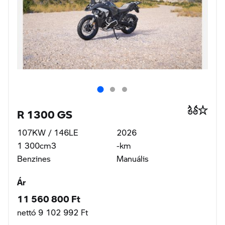
R 1300 GS
107KW / 146LE
2026
1 300cm3
-km
Benzines
Manuális
Ár
11 560 800 Ft
nettó 9 102 992 Ft