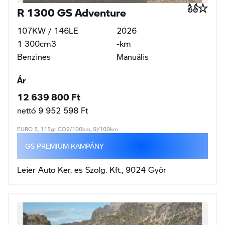
R 1300 GS Adventure
107KW / 146LE
2026
1 300cm3
-km
Benzines
Manuális
Ár
12 639 800 Ft
nettó 9 952 598 Ft
EURO 5, 115gr CO2/100km, 5l/100km
GS PREMIUM KAMPÁNY
Leier Auto Ker. es Szolg. Kft., 9024 Györ