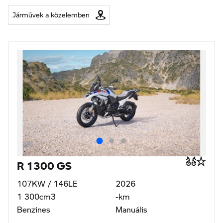
Járművek a közelemben
R 1300 GS
107KW / 146LE
2026
1 300cm3
-km
Benzines
Manuális