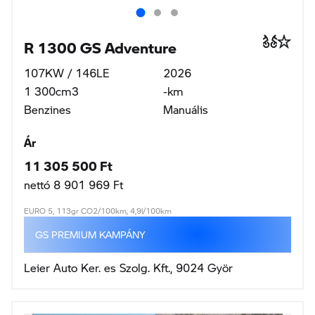
R 1300 GS Adventure
107KW / 146LE
2026
1 300cm3
-km
Benzines
Manuális
Ár
11 305 500 Ft
nettó 8 901 969 Ft
EURO 5, 113gr CO2/100km, 4,9l/100km
GS PREMIUM KAMPÁNY
Leier Auto Ker. es Szolg. Kft., 9024 Györ