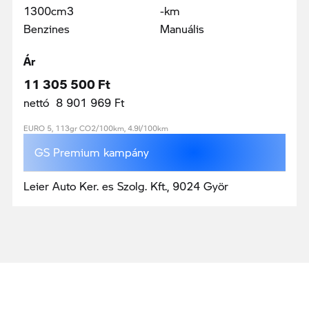
1300cm3
-km
Benzines
Manuális
Ár
11 305 500 Ft
nettó 8 901 969 Ft
EURO 5, 113gr CO2/100km, 4.9l/100km
GS Premium kampány
Leier Auto Ker. es Szolg. Kft., 9024 Györ