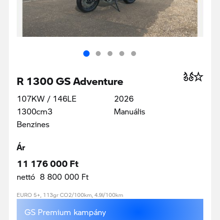
R 1300 GS Adventure
107KW / 146LE
2026
1300cm3
Manuális
Benzines
Ár
11 176 000 Ft
nettó 8 800 000 Ft
EURO 5+, 113gr CO2/100km, 4.9l/100km
GS Premium kampány