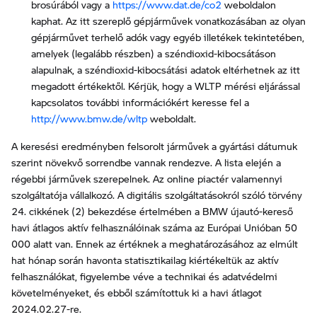
brosúrából vagy a
https://www.dat.de/co2
weboldalon
kaphat. Az itt szereplő gépjárművek vonatkozásában az olyan
gépjárművet terhelő adók vagy egyéb illetékek tekintetében,
amelyek (legalább részben) a széndioxid-kibocsátáson
alapulnak, a széndioxid-kibocsátási adatok eltérhetnek az itt
megadott értékektől. Kérjük, hogy a WLTP mérési eljárással
kapcsolatos további információkért keresse fel a
http://www.bmw.de/wltp
weboldalt.
A keresési eredményben felsorolt járművek a gyártási dátumuk
szerint növekvő sorrendbe vannak rendezve. A lista elején a
régebbi járművek szerepelnek. Az online piactér valamennyi
szolgáltatója vállalkozó. A digitális szolgáltatásokról szóló törvény
24. cikkének (2) bekezdése értelmében a BMW újautó-kereső
havi átlagos aktív felhasználóinak száma az Európai Unióban 50
000 alatt van. Ennek az értéknek a meghatározásához az elmúlt
hat hónap során havonta statisztikailag kiértékeltük az aktív
felhasználókat, figyelembe véve a technikai és adatvédelmi
követelményeket, és ebből számítottuk ki a havi átlagot
2024.02.27-re.