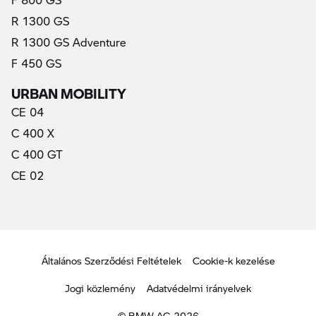
R 1300 GS
R 1300 GS Adventure
F 450 GS
URBAN MOBILITY
CE 04
C 400 X
C 400 GT
CE 02
Általános Szerződési Feltételek
Cookie-k kezelése
Jogi közlemény
Adatvédelmi irányelvek
© BMW AG 2026