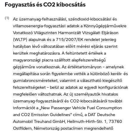
Fogyasztás és CO2 kibocsátás
Az üzemanyag-felhasználási, széndioxid-kibocsátási és
villamosenergia-fogyasztási adatok a Könnyűgépjárművekre
Vonatkozó Világszinten Harmonizált Vizsgálati Eljáráson
(WLTP) alapulnak és a 715/2007/EK rendelet jelenleg
hatályban lévő változatában előírt mérési eljárás szerint
kerültek meghatározásra. A feltüntetett értékek a
magyarországi piacra szállított alapfelszereltségű
gépjárműre vonatkoznak. Az értéktartományon – amelynek
megállapítása során figyelembe vették a különböző kerék- és
gumiabroncsméreteket, valamint a választható kiegészítő
felszereltségeket – belül az adatok az egyedi konfigurációnak
megfelelően változhatnak. Az új személyautók hivatalos
üzemanyag-fogyasztásáról és CO2-kibocsátásáról további
információt a „New Passenger Vehicle Fuel Consumption
and CO2 Emission Guidelines” című, a DAT Deutsche
Automobil Treuhand GmbH, Hellmuth-Hirth-Str. 1, 73760
Ostfildern, Németország postacímen megrendelhető