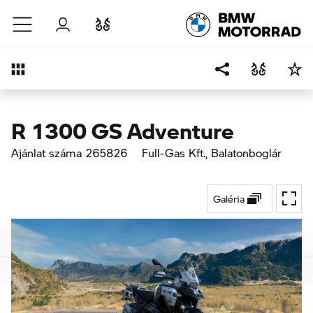
Ugrás a főtartalomra
Bejelentkezés
Összehasonlítás
Áttekintés
R 1300 GS Adventure
Ajánlat száma 265826
Full-Gas Kft.
, Balatonboglár
Galéria
Váltá