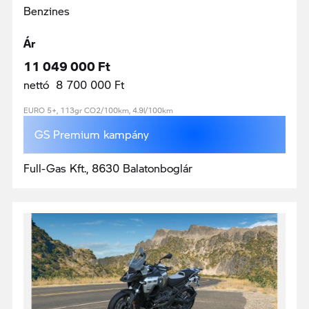
Benzines
Ár
11 049 000 Ft
nettó 8 700 000 Ft
EURO 5+, 113gr CO2/100km, 4.9l/100km
GS Premium kampány
Full-Gas Kft., 8630 Balatonboglár