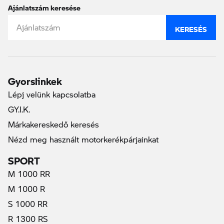
Ajánlatszám keresése
KERESÉS
Gyorslinkek
Lépj velünk kapcsolatba
GY.I.K.
Márkakereskedő keresés
Nézd meg használt motorkerékpárjainkat
SPORT
M 1000 RR
M 1000 R
S 1000 RR
R 1300 RS