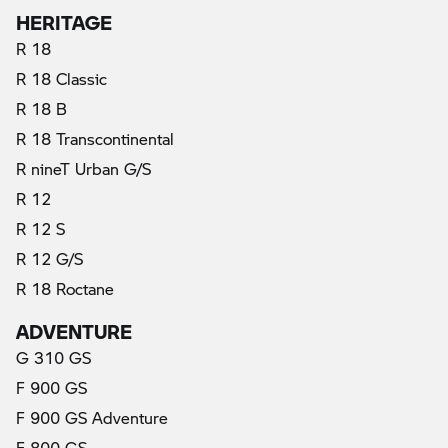
HERITAGE
R 18
R 18 Classic
R 18 B
R 18 Transcontinental
R nineT Urban G/S
R 12
R 12 S
R 12 G/S
R 18 Roctane
ADVENTURE
G 310 GS
F 900 GS
F 900 GS Adventure
F 800 GS