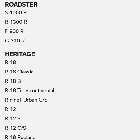
ROADSTER
S 1000 R
R 1300 R
F 900 R
G 310 R
HERITAGE
R 18
R 18 Classic
R 18 B
R 18 Transcontinental
R nineT Urban G/S
R 12
R 12 S
R 12 G/S
R 18 Roctane