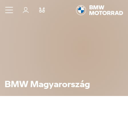
Ugrás a főtartalomra
Bejelentkezés
Összehasonlítás
BMW Magyarország