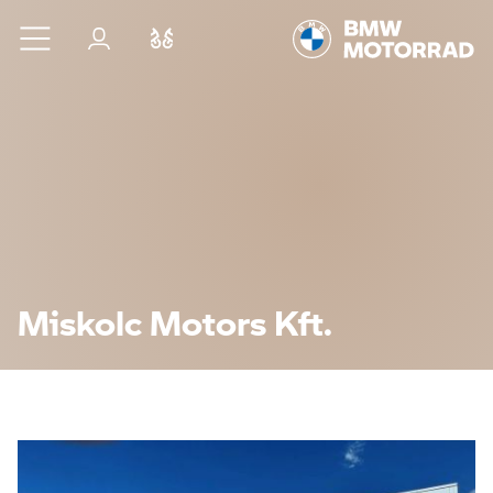
Ugrás a főtartalomra
Bejelentkezés
Összehasonlítás
Miskolc Motors Kft.