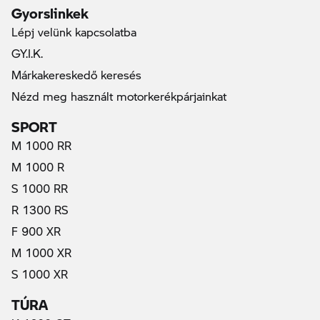
Gyorslinkek
Lépj velünk kapcsolatba
GY.I.K.
Márkakereskedő keresés
Nézd meg használt motorkerékpárjainkat
SPORT
M 1000 RR
M 1000 R
S 1000 RR
R 1300 RS
F 900 XR
M 1000 XR
S 1000 XR
TÚRA