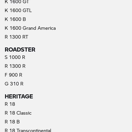
K 1600 GT
K 1600 GTL
K 1600 B
K 1600 Grand America
R 1300 RT
ROADSTER
S 1000 R
R 1300 R
F 900 R
G 310 R
HERITAGE
R 18
R 18 Classic
R 18 B
R 18 Transcontinental